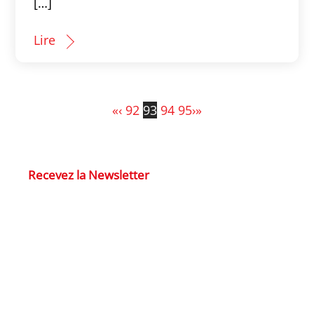
[…]
Lire
«
‹
92
93
94
95
›
»
Recevez la Newsletter