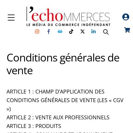
Skip
to
Menu
content
Instagram
Facebook
Groupe
TikTok
Twitter
Linkedin
Car
Facebook
Conditions générales de
vente
ARTICLE 1 : CHAMP D’APPLICATION DES
CONDITIONS GÉNÉRALES DE VENTE (LES « CGV
»)
ARTICLE 2 : VENTE AUX PROFESSIONNELS
ARTICLE 3 : PRODUITS