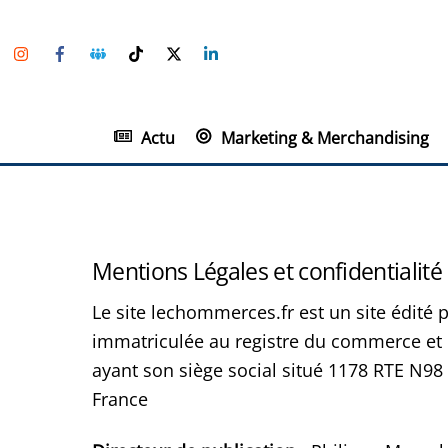
Skip
Instagram
Facebook
Groupe
TikTok
Twitter
Linkedin
to
Facebook
content
Actu
Marketing & Merchandising
Mentions Légales et confidentialité
Le site lechommerces.fr est un site édité 
immatriculée au registre du commerce et 
ayant son siège social situé 1178 RTE 
France