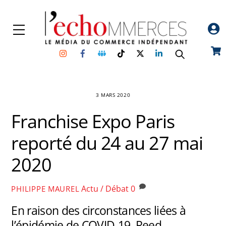
Skip
to
Menu
content
Instagram
Facebook
Groupe
TikTok
Twitter
Linkedin
Car
Facebook
3 MARS 2020
Franchise Expo Paris
reporté du 24 au 27 mai
2020
Actu / Débat
0
PHILIPPE MAUREL
En raison des circonstances liées à
l’épidémie de COVID-19, Reed