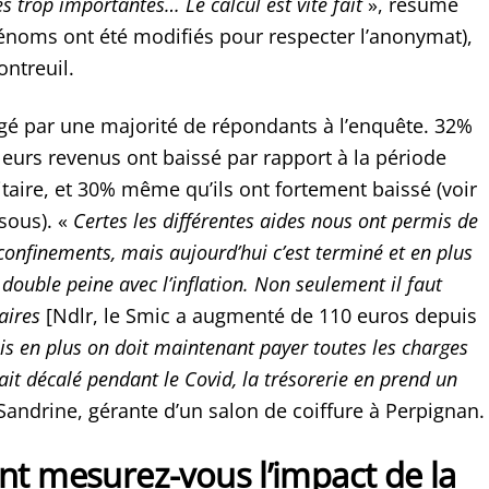
es trop importantes… Le calcul est vite fait
», résume
rénoms ont été modifiés pour respecter l’anonymat),
ontreuil.
gé par une majorité de répondants à l’enquête. 32%
leurs revenus ont baissé par rapport à la période
itaire, et 30% même qu’ils ont fortement baissé (voir
sous). «
Certes les différentes aides nous ont permis de
confinements, mais aujourd’hui c’est terminé et en plus
double peine avec l’inflation. Non seulement il faut
aires
[Ndlr, le Smic a augmenté de 110 euros depuis
is en plus on doit maintenant payer toutes les charges
ait décalé pendant le Covid, la trésorerie en prend un
 Sandrine, gérante d’un salon de coiffure à Perpignan.
 mesurez-vous l’impact de la