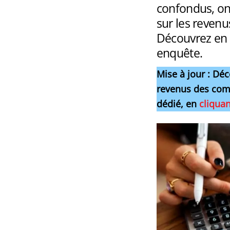
confondus, on
sur les reven
Découvrez en g
enquête.
Mise à jour : Déc
revenus des comm
dédié, en
cliquan