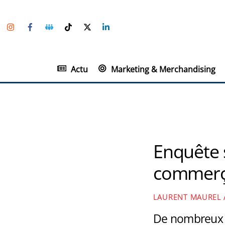
Skip
Instagram
Facebook
Groupe
TikTok
Twitter
Linkedin
to
Facebook
content
Actu
Marketing & Merchandising
Enquête 
commerç
LAURENT MAUREL
De nombreux pr