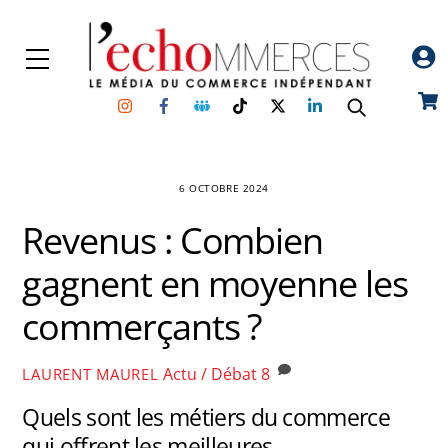
Skip
to
Menu
content
Instagram
Facebook
Groupe
TikTok
Twitter
Linkedin
Car
Facebook
6 OCTOBRE 2024
Revenus : Combien
gagnent en moyenne les
commerçants ?
Actu / Débat
8
LAURENT MAUREL
Quels sont les métiers du commerce
qui offrent les meilleures