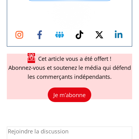
Instagram
Facebook
Groupe
TikTok
Twitter
Link
Facebook
Cet article vous a été offert !
Abonnez-vous et soutenez le média qui défend
les commerçants indépendants.
Je m’abonne