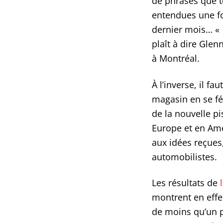
de phrases que t
entendues une foi
dernier mois… «
plaît à dire Gle
à Montréal.
À l’inverse, il f
magasin en se fé
de la nouvelle p
Europe et en Amé
aux idées reçues,
automobilistes.
Les résultats de
montrent en eff
de moins qu’un p