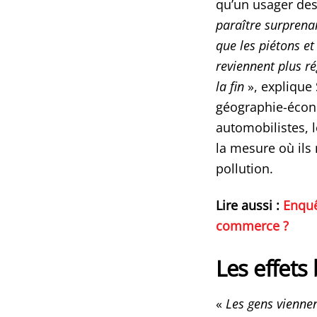
qu’un usager de
paraître surprenan
que les piétons et
reviennent plus r
la fin
», explique
géographie-écon
automobilistes, 
la mesure où ils
pollution.
Lire aussi :
Enquê
commerce ?
Les effets
«
Les gens viennen