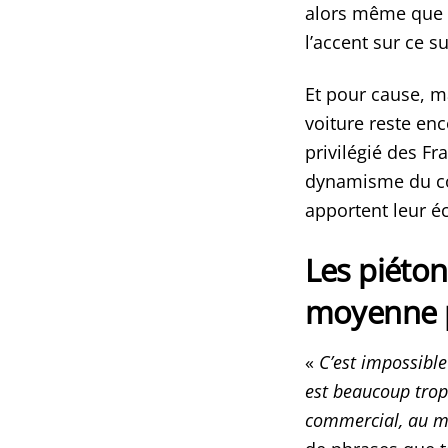
alors même que le
l’accent sur ce s
Et pour cause, m
voiture reste en
privilégié des Fr
dynamisme du com
apportent leur éc
Les piéton
moyenne p
«
C’est impossible
est beaucoup trop
commercial, au mo