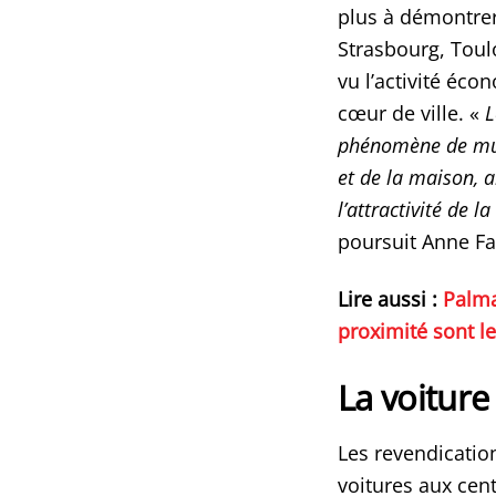
plus à démontre
Strasbourg, Toulo
vu l’activité éco
cœur de ville. «
L
phénomène de mul
et de la maison, a
l’attractivité de l
poursuit Anne Fa
Lire aussi :
Palma
proximité sont l
La voiture
Les revendicatio
voitures aux cen