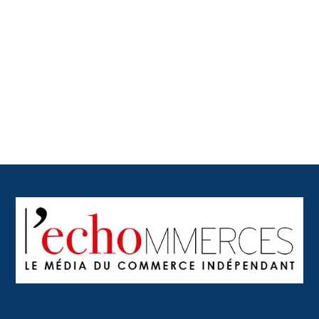
Back
To
Top