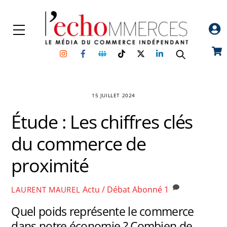
Skip
to
Menu
content
Instagram
Facebook
Groupe
TikTok
Twitter
Linkedin
Car
Facebook
15 JUILLET 2024
Étude : Les chiffres clés
du commerce de
proximité
Actu / Débat
Abonné
1
LAURENT MAUREL
Quel poids représente le commerce
dans notre économie ? Combien de