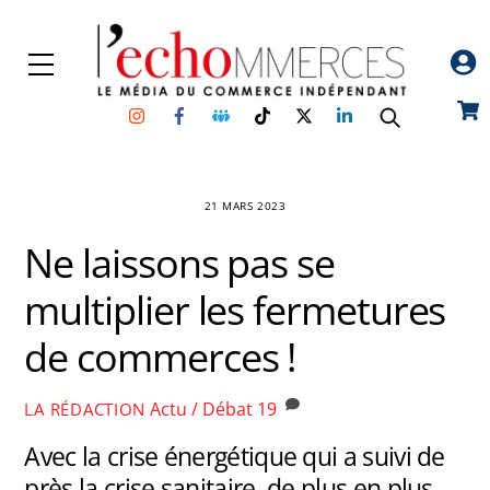
Skip
to
Menu
content
Instagram
Facebook
Groupe
TikTok
Twitter
Linkedin
Car
Facebook
21 MARS 2023
Ne laissons pas se
multiplier les fermetures
de commerces !
Actu / Débat
19
LA RÉDACTION
Avec la crise énergétique qui a suivi de
près la crise sanitaire, de plus en plus