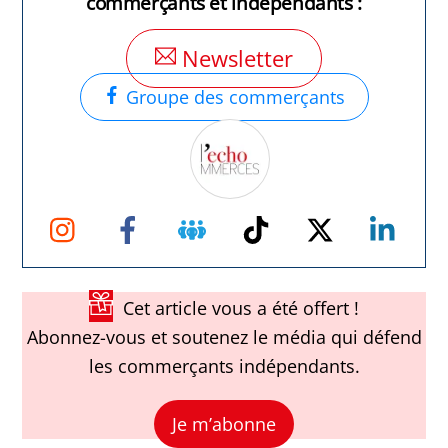
commerçants et indépendants :
Newsletter
Groupe des commerçants
Instagram
Facebook
Groupe
TikTok
Twitter
Link
Facebook
Cet article vous a été offert !
Abonnez-vous et soutenez le média qui défend
les commerçants indépendants.
Je m’abonne