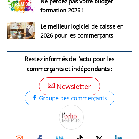
Ne perdez pas votre budget
formation 2026 !
Le meilleur logiciel de caisse en
2026 pour les commerçants
Restez informés de l’actu pour les
commerçants et indépendants :
Newsletter
Groupe des commerçants
Instagram
Facebook
Groupe
TikTok
Twitter
Link