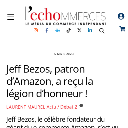
Skip
to
Menu
content
Instagram
Facebook
Groupe
TikTok
Twitter
Linkedin
Car
Facebook
6 MARS 2023
Jeff Bezos, patron
d’Amazon, a reçu la
légion d’honneur !
Actu / Débat
2
LAURENT MAUREL
Jeff Bezos, le célèbre fondateur du
géant du e-commerce Amazon, s’est vu