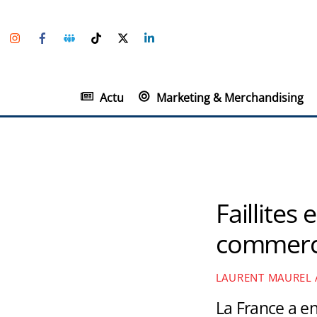
Skip
Instagram
Facebook
Groupe
TikTok
Twitter
Linkedin
to
Facebook
content
Actu
Marketing & Merchandising
Faillites
commerce 
LAURENT MAUREL
La France a en