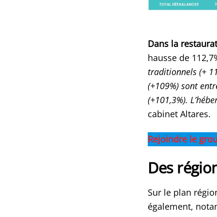
Dans la restaurat
hausse de 112,7%
traditionnels (+ 
(+109%) sont entr
(+101,3%). L’hébe
cabinet Altares.
Rejoindre le gro
Des régio
Sur le plan régio
également, notam