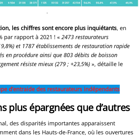
.
ion, les chiffres sont encore plus inquiétants
, en
 par rapport à 2021 ! «
2473 restaurateurs
119,8%) et 1787 établissements de restauration rapide
és en procédure ainsi que 803 débits de boisson
rgement résiste mieux (279 ; +23,5%)
», détaille le
upe d’entraide des restaurateurs indépendants
ns plus épargnées que d’autres
nal, des disparités importantes apparaissent
ment dans les Hauts-de-France, où les ouvertures