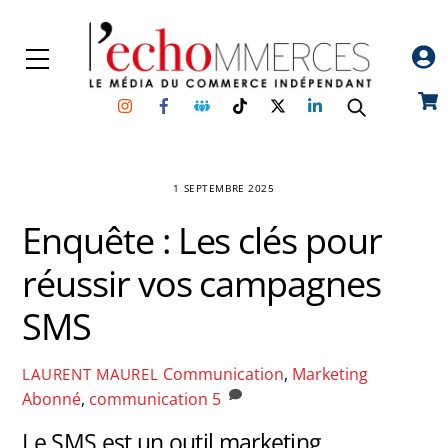
Skip
to
Menu
content
Instagram
Facebook
Groupe
TikTok
Twitter
Linkedin
Car
Facebook
1 SEPTEMBRE 2025
Enquête : Les clés pour
réussir vos campagnes
SMS
Communication
,
Marketing
LAURENT MAUREL
Abonné
,
communication
5
Le SMS est un outil marketing