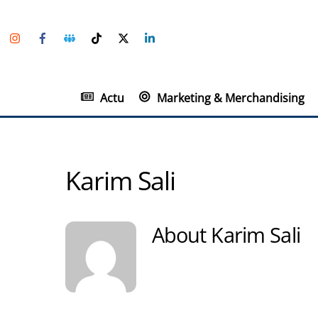
Skip
Instagram
Facebook
Groupe
TikTok
Twitter
Linkedin
to
Facebook
content
Actu
Marketing & Merchandising
Karim Sali
About
Karim Sali