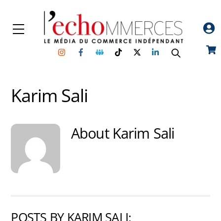
Skip
to
Menu
content
Instagram
Facebook
Groupe
TikTok
Twitter
Linkedin
Car
Facebook
Karim Sali
About
Karim Sali
POSTS BY KARIM SALI: