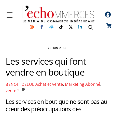
Skip
to
Menu
content
Instagram
Facebook
Groupe
TikTok
Twitter
Linkedin
Car
Facebook
25 JUIN 2023
Les services qui font
vendre en boutique
Achat et vente
,
Marketing
Abonné
,
BENOIT DELOL
vente
2
Les services en boutique ne sont pas au
cœur des préoccupations des