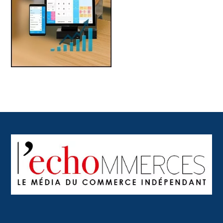
Back
To
Top