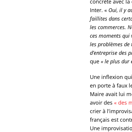
concrète avec la
Inter. «
Oui, il y a
faillites dans cert
les commerces. No
ces moments qui v
les problèmes de 
d’entreprise des p
que
« le plus dur
Une inflexion qu
en porte à faux 
Maire avait lui m
avoir des
« des m
crier à l’improvis
français est con
Une improvisatio