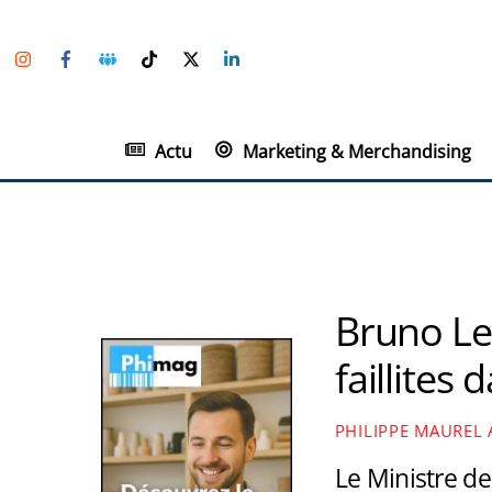
Skip
Instagram
Facebook
Groupe
TikTok
Twitter
Linkedin
to
Facebook
content
Actu
Marketing & Merchandising
Bruno Le 
faillites
PHILIPPE MAUREL
Le Ministre de