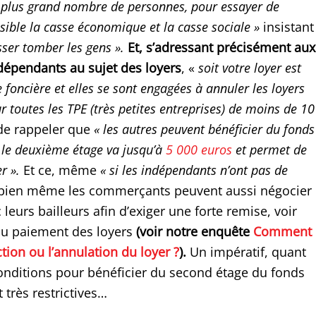
plus grand nombre de personnes, pour essayer de
ssible la casse économique et la casse sociale »
insistant
sser tomber les gens ».
Et, s’adressant précisément aux
épendants au sujet des loyers
, «
soit votre loyer est
foncière et elles se sont engagées à annuler les loyers
r toutes les TPE (très petites entreprises) de moins de 10
de rappeler que
« les autres peuvent bénéficier du fonds
t le deuxième étage va jusqu’à
5 000 euros
et permet de
er ».
Et ce, même
« si les indépendants n’ont pas de
ien même les commerçants peuvent aussi négocier
leurs bailleurs afin d’exiger une forte remise, voir
du paiement des loyers
(voir notre enquête
Comment
tion ou l’annulation du loyer ?
).
Un impératif, quant
conditions pour bénéficier du second étage du fonds
t très restrictives…