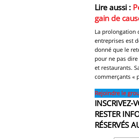
Lire aussi :
P
gain de caus
La prolongation d
entreprises est d
donné que le ret
pour ne pas dire
et restaurants. S
commerçants « pou
Rejoindre le gro
INSCRIVEZ-
RESTER INFO
RÉSERVÉS A