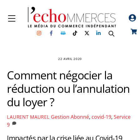
Skip
to
Menu
content
Instagram
Facebook
Groupe
TikTok
Twitter
Linkedin
Car
Facebook
22 AVRIL 2020
Comment négocier la
réduction ou l’annulation
du loyer ?
Gestion
Abonné
,
covid-19
,
Service
LAURENT MAUREL
9
Impactés par la crise liée au Covid-19,