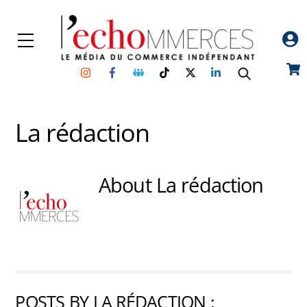
Skip
to
Menu
content
Instagram
Facebook
Groupe
TikTok
Twitter
Linkedin
Car
Facebook
La rédaction
About
La rédaction
POSTS BY LA RÉDACTION :