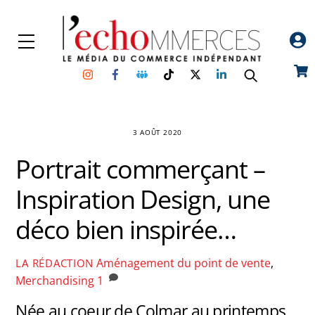
Skip
to
Menu
content
Instagram
Facebook
Groupe
TikTok
Twitter
Linkedin
Car
Facebook
3 AOÛT 2020
Portrait commerçant –
Inspiration Design, une
déco bien inspirée…
Aménagement du point de vente
,
LA RÉDACTION
Merchandising
1
Née au coeur de Colmar au printemps