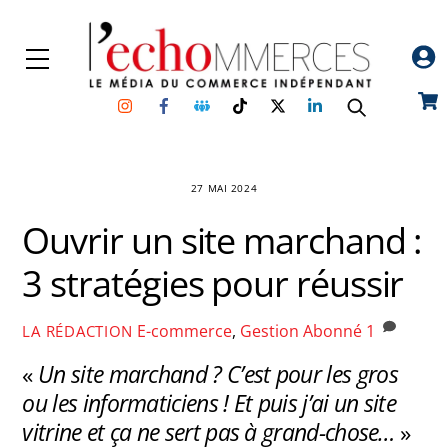
Skip
to
Menu
content
Instagram
Facebook
Groupe
TikTok
Twitter
Linkedin
Car
Facebook
27 MAI 2024
Ouvrir un site marchand :
3 stratégies pour réussir
E-commerce
,
Gestion
Abonné
1
LA RÉDACTION
«
Un site marchand ? C’est pour les gros
ou les informaticiens ! Et puis j’ai un site
vitrine et ça ne sert pas à grand-chose…
»