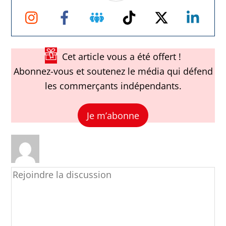
Instagram
Facebook
Groupe
TikTok
Twitter
Link
Facebook
Cet article vous a été offert !
Abonnez-vous et soutenez le média qui défend
les commerçants indépendants.
Je m’abonne