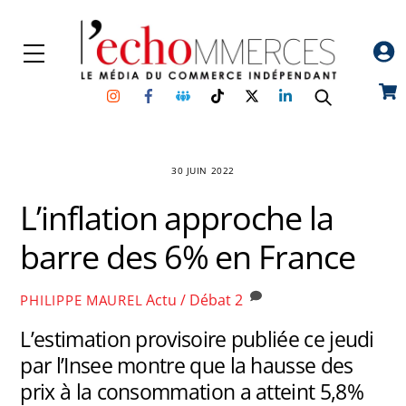
Skip
to
Menu
content
Instagram
Facebook
Groupe
TikTok
Twitter
Linkedin
Car
Facebook
30 JUIN 2022
L’inflation approche la
barre des 6% en France
Actu / Débat
2
PHILIPPE MAUREL
L’estimation provisoire publiée ce jeudi
par l’Insee montre que la hausse des
prix à la consommation a atteint 5,8%