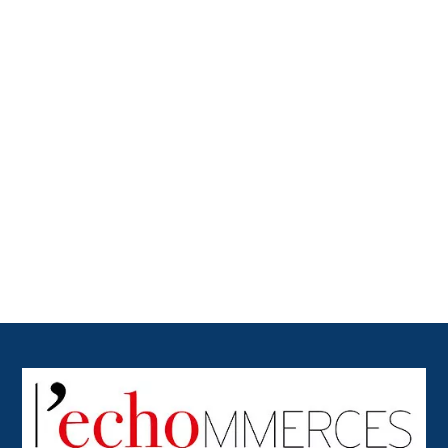
Back
To
Top