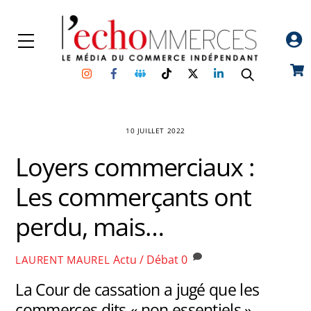
Skip
to
Menu
content
Instagram
Facebook
Groupe
TikTok
Twitter
Linkedin
Car
Facebook
10 JUILLET 2022
Loyers commerciaux :
Les commerçants ont
perdu, mais…
Actu / Débat
0
LAURENT MAUREL
La Cour de cassation a jugé que les
commerces dits « non essentiels »,