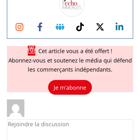
Instagram
Facebook
Groupe
TikTok
Twitter
Link
Facebook
Cet article vous a été offert !
Abonnez-vous et soutenez le média qui défend
les commerçants indépendants.
Je m’abonne