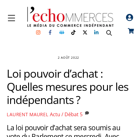
Skip
to
Menu
content
Instagram
Facebook
Groupe
TikTok
Twitter
Linkedin
Car
Facebook
2 AOÛT 2022
Loi pouvoir d’achat :
Quelles mesures pour les
indépendants ?
Actu / Débat
5
LAURENT MAUREL
La loi pouvoir d’achat sera soumis au
vote du Parlement ce mercredi. Avec