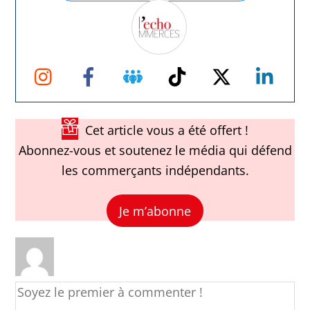
Instagram
Facebook
Groupe
TikTok
Twitter
Link
Facebook
Cet article vous a été offert !
Abonnez-vous et soutenez le média qui défend
les commerçants indépendants.
Je m’abonne