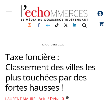
Skip
to
Menu
content
Instagram
Facebook
Groupe
TikTok
Twitter
Linkedin
Car
Facebook
12 OCTOBRE 2022
Taxe foncière :
Classement des villes les
plus touchées par des
fortes hausses !
Actu / Débat
0
LAURENT MAUREL