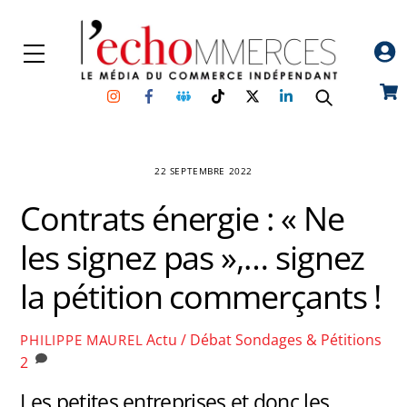
Skip
to
Menu
content
Instagram
Facebook
Groupe
TikTok
Twitter
Linkedin
Car
Facebook
22 SEPTEMBRE 2022
Contrats énergie : « Ne
les signez pas »,… signez
la pétition commerçants !
Actu / Débat
Sondages & Pétitions
PHILIPPE MAUREL
2
Les petites entreprises et donc les