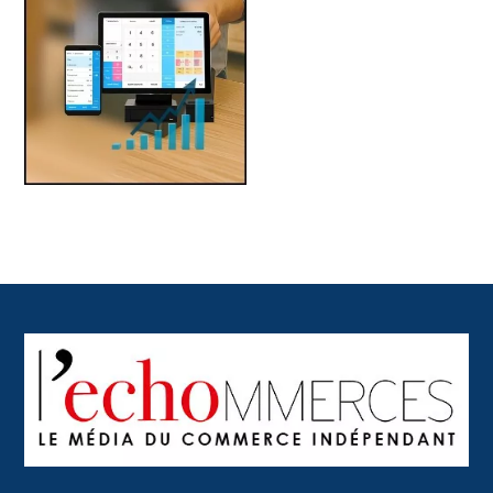
Back
To
Top