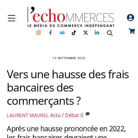
Skip
to
Menu
content
Instagram
Facebook
Groupe
TikTok
Twitter
Linkedin
Car
Facebook
13 SEPTEMBRE 2022
Vers une hausse des frais
bancaires des
commerçants ?
Actu / Débat
0
LAURENT MAUREL
Après une hausse prononcée en 2022,
les frais bancaires devraient une