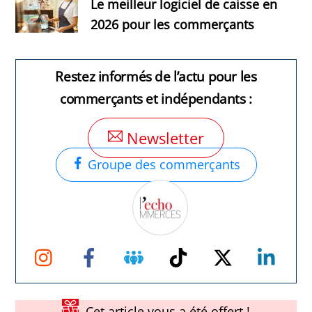
Le meilleur logiciel de caisse en
2026 pour les commerçants
Restez informés de l’actu pour les
commerçants et indépendants :
Newsletter
Groupe des commerçants
Instagram
Facebook
Groupe
TikTok
Twitter
Link
Facebook
Cet article vous a été offert !