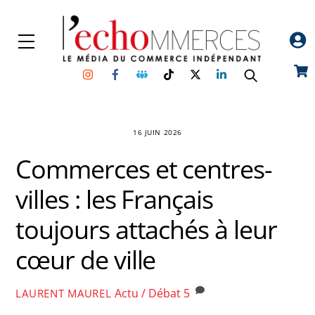
Skip
to
Menu
content
Instagram
Facebook
Groupe
TikTok
Twitter
Linkedin
Car
Facebook
16 JUIN 2026
Commerces et centres-
villes : les Français
toujours attachés à leur
cœur de ville
Actu / Débat
5
LAURENT MAUREL