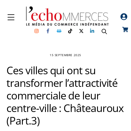
Skip
to
Menu
content
Instagram
Facebook
Groupe
TikTok
Twitter
Linkedin
Car
Facebook
15 SEPTEMBRE 2025
Ces villes qui ont su
transformer l’attractivité
commerciale de leur
centre-ville : Châteauroux
(Part.3)