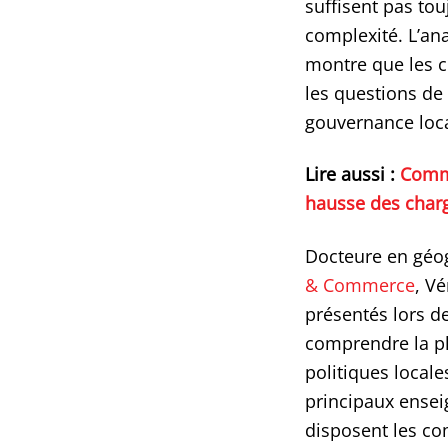
suffisent pas to
complexité. L’an
montre que les co
les questions de 
gouvernance loca
Lire aussi :
Comme
hausse des charg
Docteure en géo
& Commerce
, V
présentés lors d
comprendre la p
politiques locale
principaux enseig
disposent les c