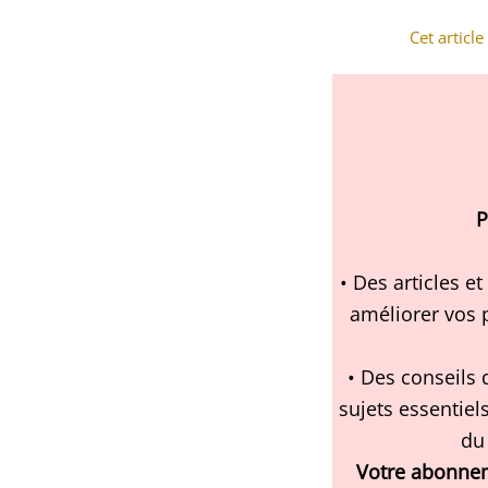
Cet articl
P
• Des articles e
améliorer vos 
• Des conseils
sujets essentiel
du
Votre abonnem