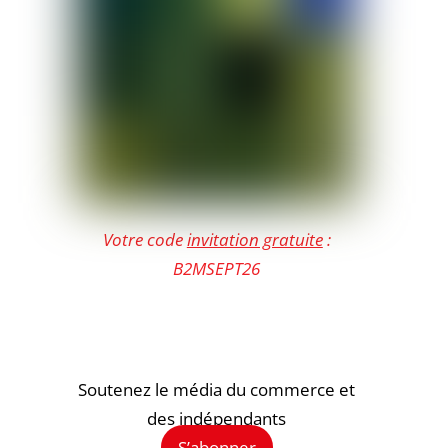
Votre code
invitation gratuite
:
B2MSEPT26
Soutenez le média du commerce et
des indépendants
S’abonner