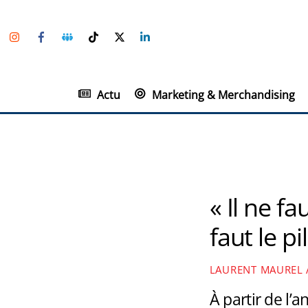
Skip
Instagram
Facebook
Groupe
TikTok
Twitter
Linkedin
to
Facebook
content
Actu
Marketing & Merchandising
« Il ne f
faut le pi
LAURENT MAUREL
À partir de l