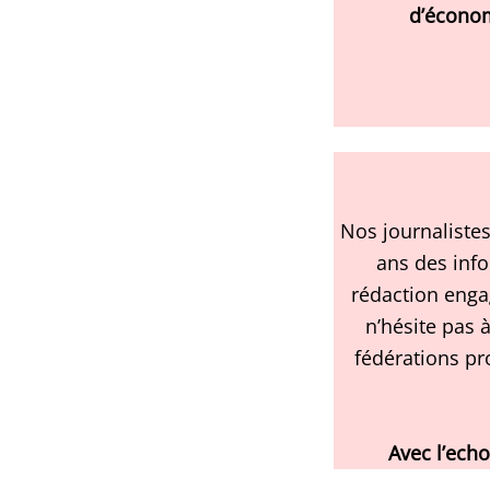
d’économ
Nos journalistes
ans des inf
rédaction enga
n’hésite pas à
fédérations pr
Avec l’ech