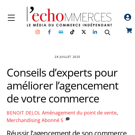
Skip
to
Menu
content
Instagram
Facebook
Groupe
TikTok
Twitter
Linkedin
Car
Facebook
28 JUILLET 2025
Conseils d’experts pour
améliorer l’agencement
de votre commerce
Aménagement du point de vente
,
BENOIT DELOL
Merchandising
Abonné
5
Réussir l’agencement de son commerce