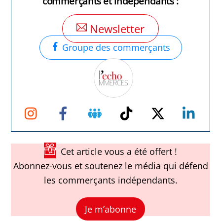
commerçants et indépendants :
Newsletter
Groupe des commerçants
Instagram
Facebook
Groupe
TikTok
Twitter
Link
Facebook
Cet article vous a été offert !
Abonnez-vous et soutenez le média qui défend
les commerçants indépendants.
Je m’abonne