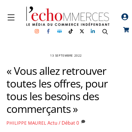
Skip
to
Menu
content
Instagram
Facebook
Groupe
TikTok
Twitter
Linkedin
Car
Facebook
13 SEPTEMBRE 2022
« Vous allez retrouver
toutes les offres, pour
tous les besoins des
commerçants »
Actu / Débat
0
PHILIPPE MAUREL