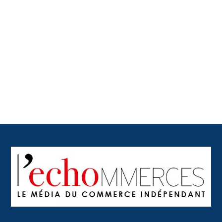
Back
To
Top