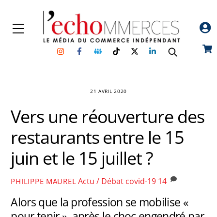
Skip
to
Menu
content
Instagram
Facebook
Groupe
TikTok
Twitter
Linkedin
Car
Facebook
21 AVRIL 2020
Vers une réouverture des
restaurants entre le 15
juin et le 15 juillet ?
Actu / Débat
covid-19
14
PHILIPPE MAUREL
Alors que la profession se mobilise «
pour tenir », après le choc engendré par