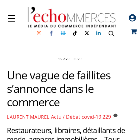
Skip
to
Menu
content
Instagram
Facebook
Groupe
TikTok
Twitter
Linkedin
Car
Facebook
15 AVRIL 2020
Une vague de faillites
s’annonce dans le
commerce
Actu / Débat
covid-19
229
LAURENT MAUREL
Restaurateurs, libraires, détaillants de
mode, agences immobilières… Tous