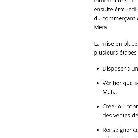
informations : no
ensuite être red
du commerçant o
Meta.
La mise en place 
plusieurs étapes 
Disposer d’u
Vérifier que 
Meta.
Créer ou conn
des ventes d
Renseigner cor