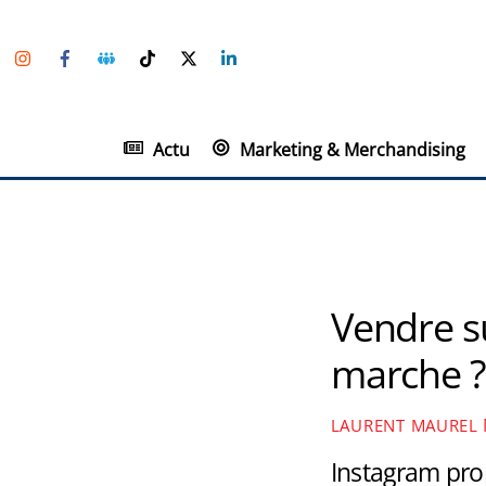
Skip
Instagram
Facebook
Groupe
TikTok
Twitter
Linkedin
to
Facebook
content
Actu
Marketing & Merchandising
Vendre s
marche 
LAURENT MAUREL
Instagram pro