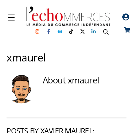
Skip
to
Menu
content
Instagram
Facebook
Groupe
TikTok
Twitter
Linkedin
Car
Facebook
xmaurel
About
xmaurel
POSTS BY XAVIER MAUREL: