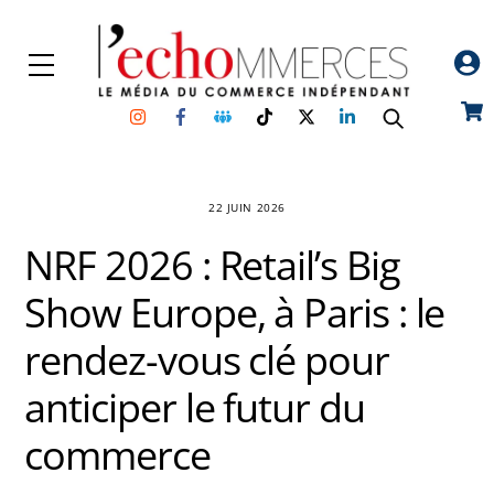
Skip
to
Menu
content
Instagram
Facebook
Groupe
TikTok
Twitter
Linkedin
Car
Facebook
22 JUIN 2026
NRF 2026 : Retail’s Big
Show Europe, à Paris : le
rendez-vous clé pour
anticiper le futur du
commerce