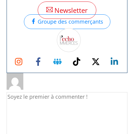
Newsletter
Groupe des commerçants
Instagram
Facebook
Groupe
TikTok
Twitter
Link
Facebook