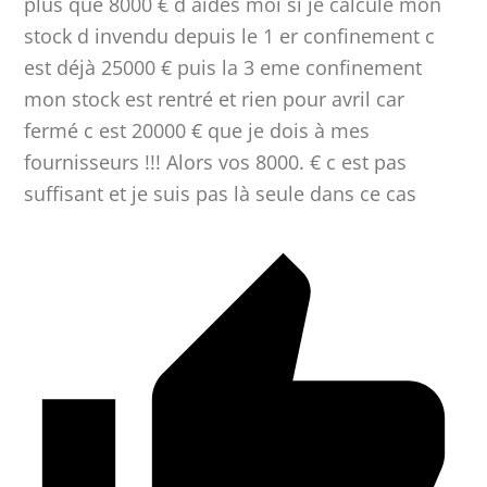
plus que 8000 € d aides moi si je calcule mon
stock d invendu depuis le 1 er confinement c
est déjà 25000 € puis la 3 eme confinement
mon stock est rentré et rien pour avril car
fermé c est 20000 € que je dois à mes
fournisseurs !!! Alors vos 8000. € c est pas
suffisant et je suis pas là seule dans ce cas