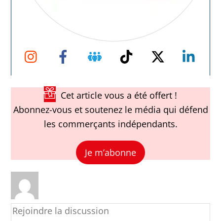
Instagram
Facebook
Groupe
TikTok
Twitter
Link
Facebook
Cet article vous a été offert !
Abonnez-vous et soutenez le média qui défend
les commerçants indépendants.
Je m’abonne