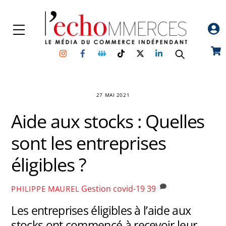
Skip
to
Menu
content
Instagram
Facebook
Groupe
TikTok
Twitter
Linkedin
Car
Facebook
27 MAI 2021
Aide aux stocks : Quelles
sont les entreprises
éligibles ?
Gestion
covid-19
39
PHILIPPE MAUREL
Les entreprises éligibles à l’aide aux
stocks ont commencé à recevoir leur