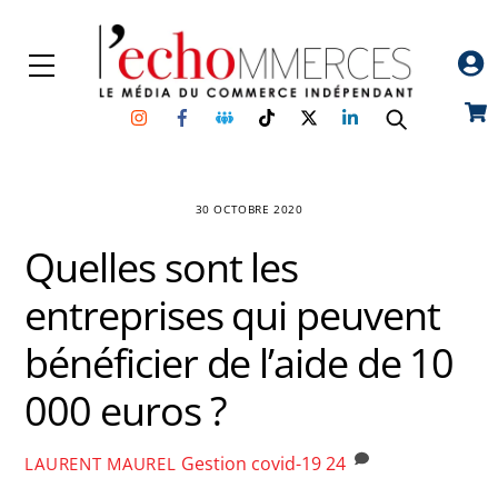
Skip
to
Menu
content
Instagram
Facebook
Groupe
TikTok
Twitter
Linkedin
Car
Facebook
30 OCTOBRE 2020
Quelles sont les
entreprises qui peuvent
bénéficier de l’aide de 10
000 euros ?
Gestion
covid-19
24
LAURENT MAUREL