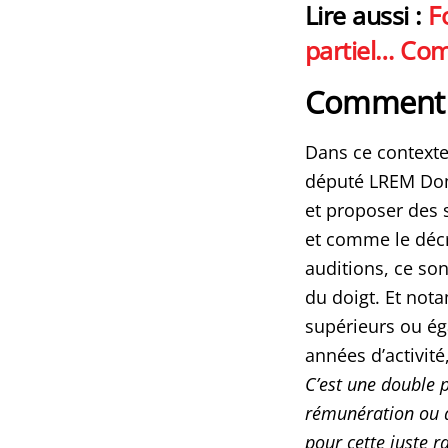
Lire aussi :
F
partiel… Com
Comment ex
Dans ce contexte,
député LREM Domi
et proposer des s
et comme le décr
auditions, ce sont
du doigt. Et nota
supérieurs ou ég
années d’activité
C’est une double 
rémunération ou qu
pour cette juste r