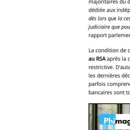
majoritaires du 
dédiée aux indé
dès lors que la ce
judiciaire que pou
rapport parlemen
La condition de d
au RSA
après la c
restrictive. D’au
les dernières déc
parfois comprend
bancaires sont t