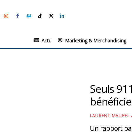
Skip
Instagram
Facebook
Groupe
TikTok
Twitter
Linkedin
to
Facebook
content
Actu
Marketing & Merchandising
Seuls 91
bénéfici
LAURENT MAUREL
Un rapport par