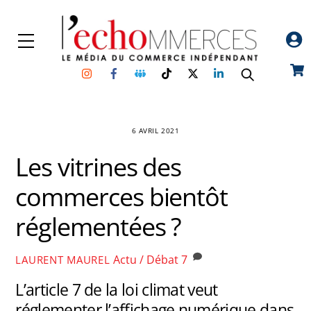
Skip
to
Menu
content
Instagram
Facebook
Groupe
TikTok
Twitter
Linkedin
Car
Facebook
6 AVRIL 2021
Les vitrines des
commerces bientôt
réglementées ?
Actu / Débat
7
LAURENT MAUREL
L’article 7 de la loi climat veut
réglementer l’affichage numérique dans