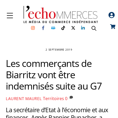
Skip
to
Menu
content
Instagram
Facebook
Groupe
TikTok
Twitter
Linkedin
Car
Facebook
2 SEPTEMBRE 2019
Les commerçants de
Biarritz vont être
indemnisés suite au G7
Territoires
0
LAURENT MAUREL
La secrétaire d’Etat à l’économie et aux
finances, Agnès Pannier-Runacher, a