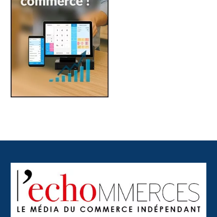
Back
To
Top