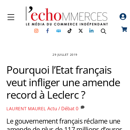
Skip
to
Menu
content
Instagram
Facebook
Groupe
TikTok
Twitter
Linkedin
Car
Facebook
29 JUILLET 2019
Pourquoi l’Etat français
veut infliger une amende
record à Leclerc ?
Actu / Débat
0
LAURENT MAUREL
Le gouvernement français réclame une
amende de plus de 117 millions d’euros