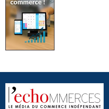
Back
To
Top