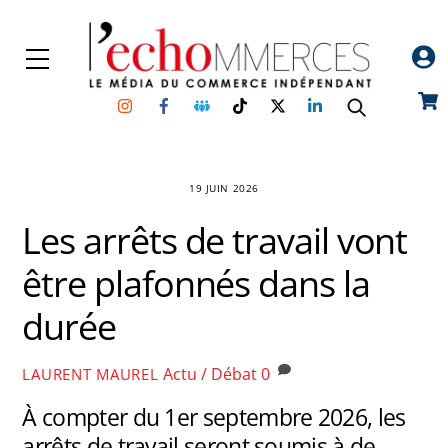
Skip
to
Menu
content
Instagram
Facebook
Groupe
TikTok
Twitter
Linkedin
Car
Facebook
19 JUIN 2026
Les arrêts de travail vont
être plafonnés dans la
durée
Actu / Débat
0
LAURENT MAUREL
À compter du 1er septembre 2026, les
arrêts de travail seront soumis à de