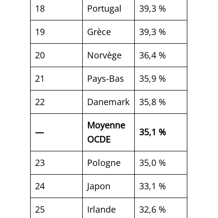
18
Portugal
39,3 %
19
Grèce
39,3 %
20
Norvège
36,4 %
21
Pays-Bas
35,9 %
22
Danemark
35,8 %
Moyenne
—
35,1 %
OCDE
23
Pologne
35,0 %
24
Japon
33,1 %
25
Irlande
32,6 %