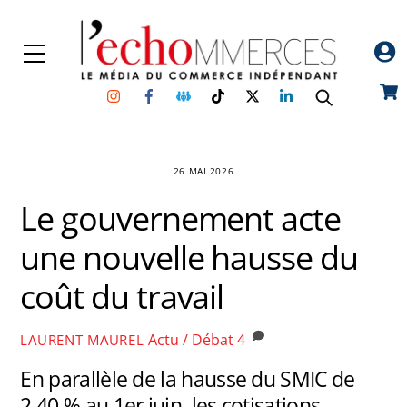
Skip
to
Menu
content
Instagram
Facebook
Groupe
TikTok
Twitter
Linkedin
Car
Facebook
26 MAI 2026
Le gouvernement acte
une nouvelle hausse du
coût du travail
Actu / Débat
4
LAURENT MAUREL
En parallèle de la hausse du SMIC de
2,40 % au 1er juin, les cotisations