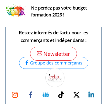
Ne perdez pas votre budget
formation 2026 !
Restez informés de l’actu pour les
commerçants et indépendants :
Newsletter
Groupe des commerçants
Instagram
Facebook
Groupe
TikTok
Twitter
Link
Facebook