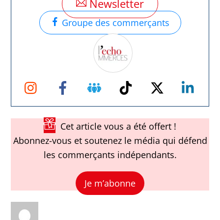
Newsletter
Groupe des commerçants
Instagram
Facebook
Groupe
TikTok
Twitter
Link
Facebook
Cet article vous a été offert !
Abonnez-vous et soutenez le média qui défend
les commerçants indépendants.
Je m’abonne