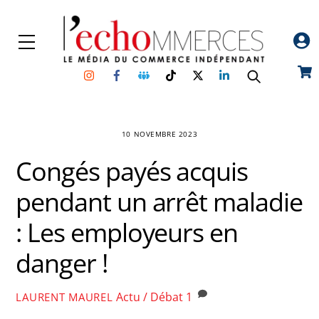
Skip
to
Menu
content
Instagram
Facebook
Groupe
TikTok
Twitter
Linkedin
Car
Facebook
10 NOVEMBRE 2023
Congés payés acquis
pendant un arrêt maladie
: Les employeurs en
danger !
Actu / Débat
1
LAURENT MAUREL