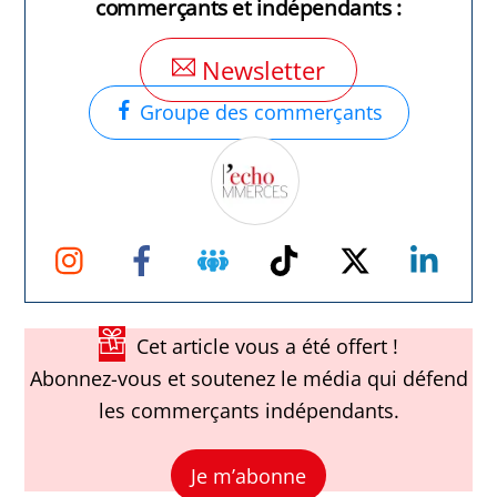
commerçants et indépendants :
Newsletter
Groupe des commerçants
Instagram
Facebook
Groupe
TikTok
Twitter
Link
Facebook
Cet article vous a été offert !
Abonnez-vous et soutenez le média qui défend
les commerçants indépendants.
Je m’abonne