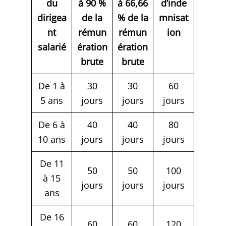
du
à 90 %
à 66,66
d’inde
dirigea
de la
% de la
mnisat
nt
rémun
rémun
ion
salarié
ération
ération
brute
brute
De 1 à
30
30
60
5 ans
jours
jours
jours
De 6 à
40
40
80
10 ans
jours
jours
jours
De 11
50
50
100
à 15
jours
jours
jours
ans
De 16
60
60
120