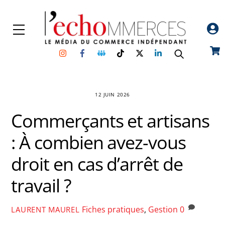
Skip
to
Menu
content
Instagram
Facebook
Groupe
TikTok
Twitter
Linkedin
Car
Facebook
12 JUIN 2026
Commerçants et artisans
: À combien avez-vous
droit en cas d’arrêt de
travail ?
Fiches pratiques
,
Gestion
0
LAURENT MAUREL