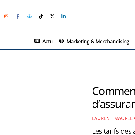
Skip
Instagram
Facebook
Groupe
TikTok
Twitter
Linkedin
to
Facebook
content
Actu
Marketing & Merchandising
Comment 
d’assura
LAURENT MAUREL
Les tarifs des