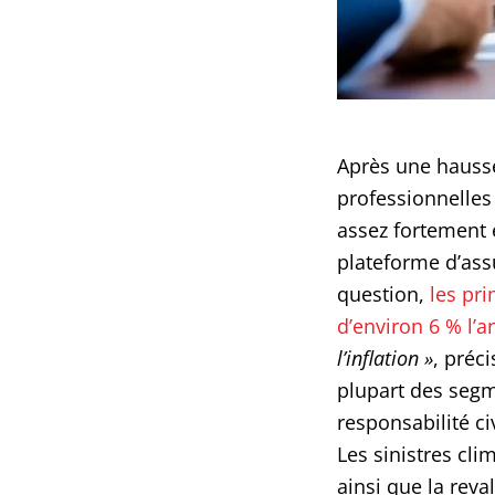
Après une hausse 
professionnelles
assez fortement e
plateforme d’ass
question,
les pr
d’environ 6 % l’a
l’inflation
»
, préc
plupart des segm
responsabilité c
Les sinistres cli
ainsi que la reva