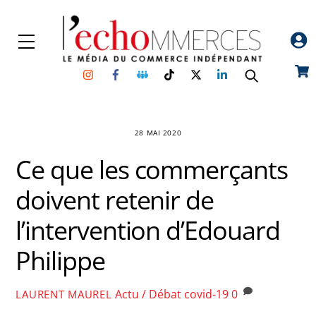
Skip
to
Menu
content
Instagram
Facebook
Groupe
TikTok
Twitter
Linkedin
Car
Facebook
28 MAI 2020
Ce que les commerçants
doivent retenir de
l’intervention d’Edouard
Philippe
Actu / Débat
covid-19
0
LAURENT MAUREL