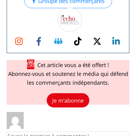
Groupe des commerçants
Instagram
Facebook
Groupe
TikTok
Twitter
Link
Facebook
Cet article vous a été offert !
Abonnez-vous et soutenez le média qui défend
les commerçants indépendants.
Je m’abonne