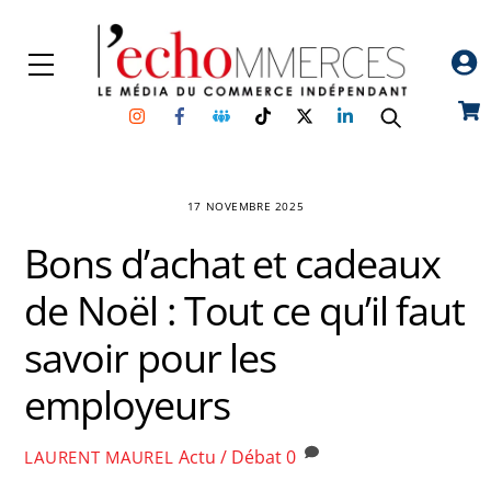
Skip
to
Menu
content
Instagram
Facebook
Groupe
TikTok
Twitter
Linkedin
Car
Facebook
17 NOVEMBRE 2025
Bons d’achat et cadeaux
de Noël : Tout ce qu’il faut
savoir pour les
employeurs
Actu / Débat
0
LAURENT MAUREL