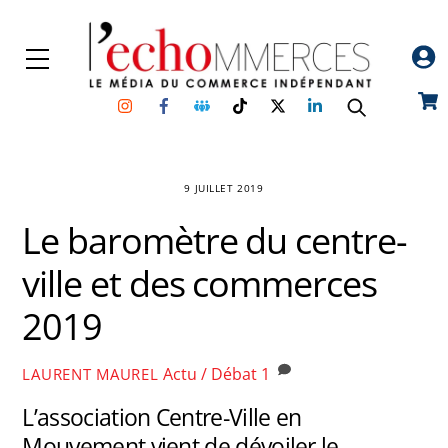
Skip
to
Menu
content
Instagram
Facebook
Groupe
TikTok
Twitter
Linkedin
Car
Facebook
9 JUILLET 2019
Le baromètre du centre-
ville et des commerces
2019
Actu / Débat
1
LAURENT MAUREL
L’association Centre-Ville en
Mouvement vient de dévoiler le